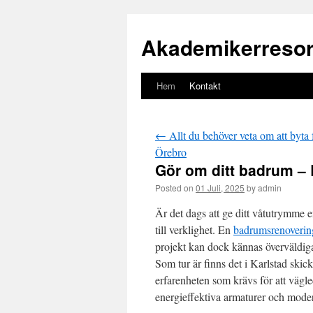
Akademikerresor
Hem
Kontakt
Gå
till
←
Allt du behöver veta om att byta f
innehåll
Örebro
Gör om ditt badrum – 
Posted on
01 Juli, 2025
by
admin
Är det dags att ge ditt våtutrymme
till verklighet. En
badrumsrenoveri
projekt kan dock kännas överväldig
Som tur är finns det i Karlstad skic
erfarenheten som krävs för att vägleda
energieffektiva armaturer och mode