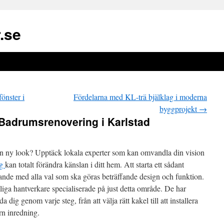
.se
önster i
Fördelarna med KL-trä bjälklag i moderna
byggprojekt
→
Badrumsrenovering i Karlstad
 en ny look? Upptäck lokala experter som kan omvandla din vision
ng
kan totalt förändra känslan i ditt hem. Att starta ett sådant
ande med alla val som ska göras beträffande design och funktion.
kliga hantverkare specialiserade på just detta område. De har
 dig genom varje steg, från att välja rätt kakel till att installera
rn inredning.