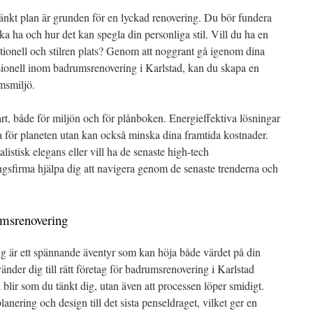
nkt plan är grunden för en lyckad renovering. Du bör fundera
ka ha och hur det kan spegla din personliga stil. Vill du ha en
tionell och stilren plats? Genom att noggrant gå igenom dina
onell inom badrumsrenovering i Karlstad, kan du skapa en
msmiljö.
rt, både för miljön och för plånboken. Energieffektiva lösningar
ra för planeten utan kan också minska dina framtida kostnader.
istisk elegans eller vill ha de senaste high-tech
ngsfirma hjälpa dig att navigera genom de senaste trenderna och
umsrenovering
 är ett spännande äventyr som kan höja både värdet på din
änder dig till rätt företag för badrumsrenovering i Karlstad
ra blir som du tänkt dig, utan även att processen löper smidigt.
lanering och design till det sista penseldraget, vilket ger en