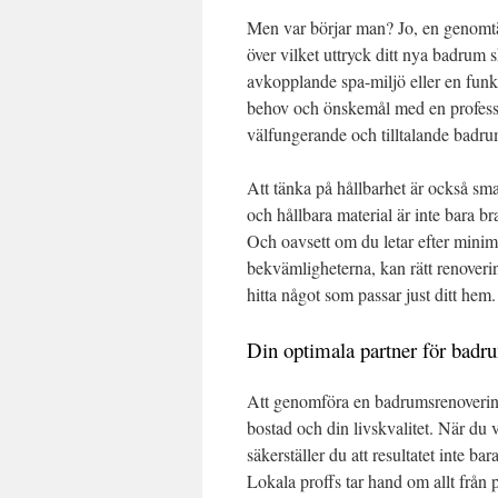
Men var börjar man? Jo, en genomtä
över vilket uttryck ditt nya badrum s
avkopplande spa-miljö eller en funk
behov och önskemål med en professi
välfungerande och tilltalande badru
Att tänka på hållbarhet är också sma
och hållbara material är inte bara b
Och oavsett om du letar efter minimal
bekvämligheterna, kan rätt renoveri
hitta något som passar just ditt hem.
Din optimala partner för badr
Att genomföra en badrumsrenovering
bostad och din livskvalitet. När du v
säkerställer du att resultatet inte ba
Lokala proffs tar hand om allt från p